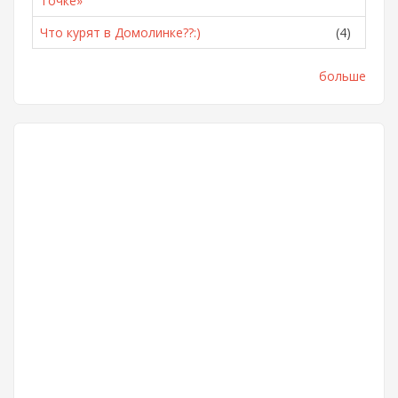
Точке»
Что курят в Домолинке??:)
(4)
больше