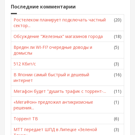
Последние комментарии
Ростелеком планирует подключать частный
(20)
сектор...
Обсуждение "Железных" магазинов города
(18)
Вреден ли WI-FI? очередные доводы и
(5)
домыслы
512 Кбит/с
(3)
В Японии самый быстрый и дешевый
(16)
интернет
Мегафон будет "душить трафик с торрент-...
(11)
«МегаФон» предложил антикризисные
(1)
решения...
Торрент ТВ
(6)
МТТ передает ШПД в Липецке «Зеленой
(3)