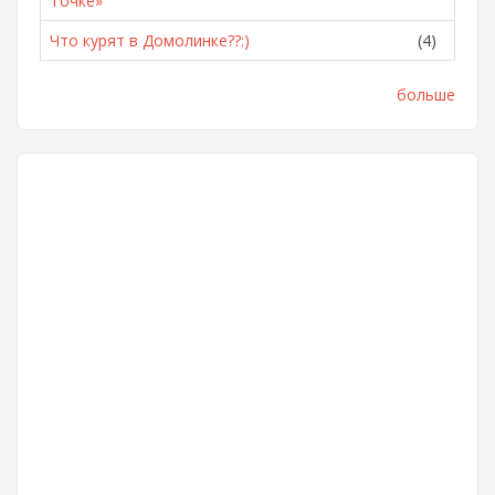
Точке»
Что курят в Домолинке??:)
(4)
больше