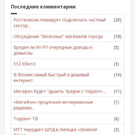
Последние комментарии
Ростелеком планирует подключать частный
(20)
сектор...
Обсуждение "Железных" магазинов города
(18)
Вреден ли WI-FI? очередные доводы и
(5)
домыслы
512 Кбит/с
(3)
В Японии самый быстрый и дешевый
(16)
интернет
Мегафон будет "душить трафик с торрент-...
(11)
«МегаФон» предложил антикризисные
(1)
решения...
Торрент ТВ
(6)
МТТ передает ШПД в Липецке «Зеленой
(3)