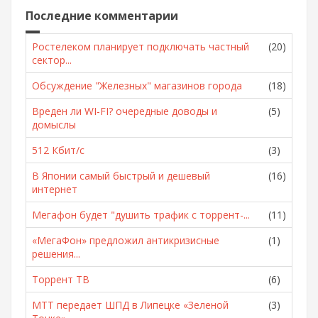
Последние комментарии
Ростелеком планирует подключать частный
(20)
сектор...
Обсуждение "Железных" магазинов города
(18)
Вреден ли WI-FI? очередные доводы и
(5)
домыслы
512 Кбит/с
(3)
В Японии самый быстрый и дешевый
(16)
интернет
Мегафон будет "душить трафик с торрент-...
(11)
«МегаФон» предложил антикризисные
(1)
решения...
Торрент ТВ
(6)
МТТ передает ШПД в Липецке «Зеленой
(3)