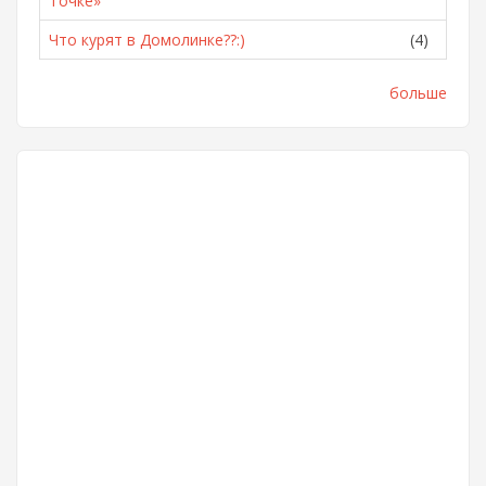
Точке»
Что курят в Домолинке??:)
(4)
больше