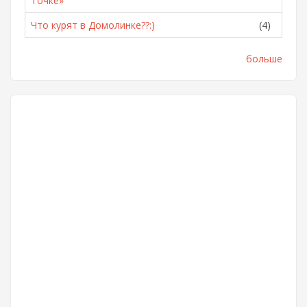
Точке»
Что курят в Домолинке??:)
(4)
больше