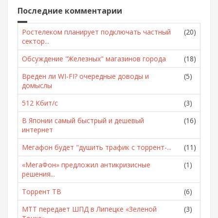
Последние комментарии
Ростелеком планирует подключать частный
(20)
сектор...
Обсуждение "Железных" магазинов города
(18)
Вреден ли WI-FI? очередные доводы и
(5)
домыслы
512 Кбит/с
(3)
В Японии самый быстрый и дешевый
(16)
интернет
Мегафон будет "душить трафик с торрент-...
(11)
«МегаФон» предложил антикризисные
(1)
решения...
Торрент ТВ
(6)
МТТ передает ШПД в Липецке «Зеленой
(3)