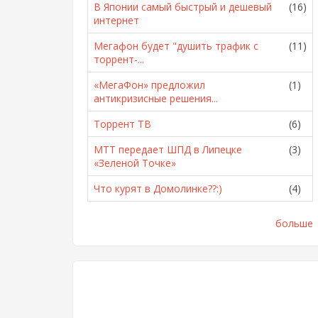
В Японии самый быстрый и дешевый
(16)
интернет
Мегафон будет "душить трафик с
(11)
торрент-...
«МегаФон» предложил
(1)
антикризисные решения...
Торрент ТВ
(6)
МТТ передает ШПД в Липецке
(3)
«Зеленой Точке»
Что курят в Домолинке??:)
(4)
больше