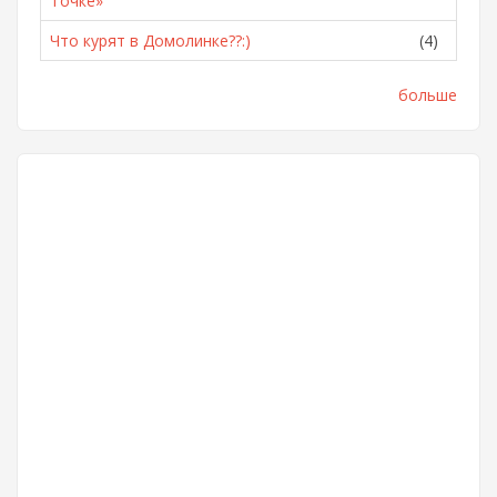
Точке»
Что курят в Домолинке??:)
(4)
больше