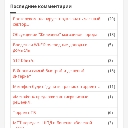
Последние комментарии
Ростелеком планирует подключать частный
(20)
сектор...
Обсуждение "Железных" магазинов города
(18)
Вреден ли WI-FI? очередные доводы и
(5)
домыслы
512 Кбит/с
(3)
В Японии самый быстрый и дешевый
(16)
интернет
Мегафон будет "душить трафик с торрент-...
(11)
«МегаФон» предложил антикризисные
(1)
решения...
Торрент ТВ
(6)
МТТ передает ШПД в Липецке «Зеленой
(3)