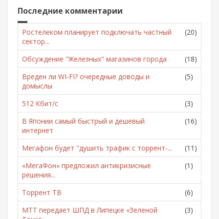
Последние комментарии
Ростелеком планирует подключать частный
(20)
сектор...
Обсуждение "Железных" магазинов города
(18)
Вреден ли WI-FI? очередные доводы и
(5)
домыслы
512 Кбит/с
(3)
В Японии самый быстрый и дешевый
(16)
интернет
Мегафон будет "душить трафик с торрент-...
(11)
«МегаФон» предложил антикризисные
(1)
решения...
Торрент ТВ
(6)
МТТ передает ШПД в Липецке «Зеленой
(3)