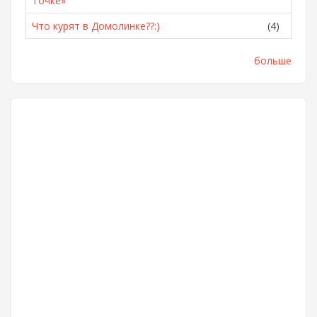
Точке»
Что курят в Домолинке??:)
(4)
больше