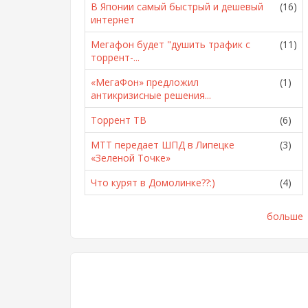
В Японии самый быстрый и дешевый
(16)
интернет
Мегафон будет "душить трафик с
(11)
торрент-...
«МегаФон» предложил
(1)
антикризисные решения...
Торрент ТВ
(6)
МТТ передает ШПД в Липецке
(3)
«Зеленой Точке»
Что курят в Домолинке??:)
(4)
больше