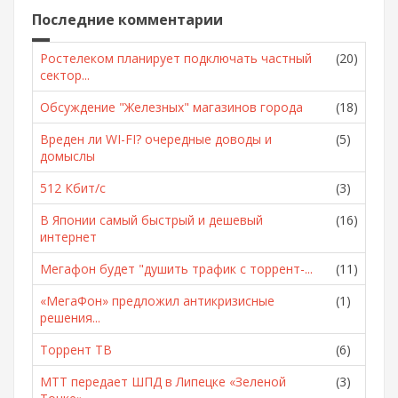
Последние комментарии
Ростелеком планирует подключать частный
(20)
сектор...
Обсуждение "Железных" магазинов города
(18)
Вреден ли WI-FI? очередные доводы и
(5)
домыслы
512 Кбит/с
(3)
В Японии самый быстрый и дешевый
(16)
интернет
Мегафон будет "душить трафик с торрент-...
(11)
«МегаФон» предложил антикризисные
(1)
решения...
Торрент ТВ
(6)
МТТ передает ШПД в Липецке «Зеленой
(3)