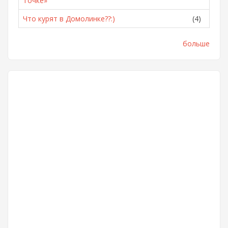
Точке»
Что курят в Домолинке??:)
(4)
больше