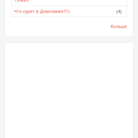
Точке»
Что курят в Домолинке??:)
(4)
больше