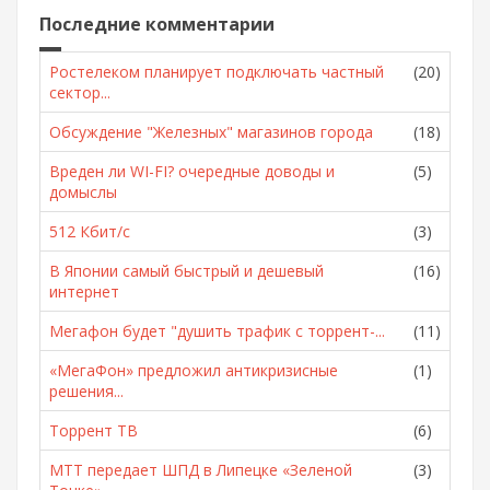
Последние комментарии
Ростелеком планирует подключать частный
(20)
сектор...
Обсуждение "Железных" магазинов города
(18)
Вреден ли WI-FI? очередные доводы и
(5)
домыслы
512 Кбит/с
(3)
В Японии самый быстрый и дешевый
(16)
интернет
Мегафон будет "душить трафик с торрент-...
(11)
«МегаФон» предложил антикризисные
(1)
решения...
Торрент ТВ
(6)
МТТ передает ШПД в Липецке «Зеленой
(3)