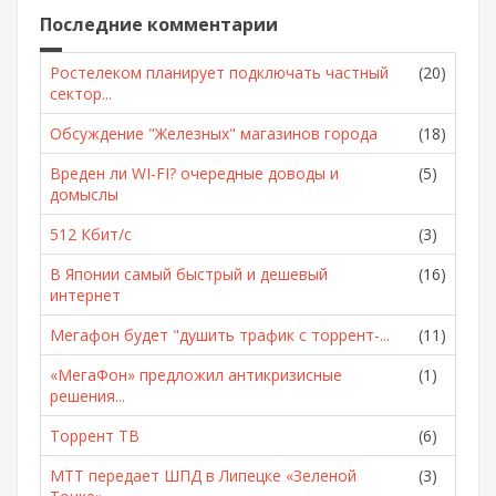
Последние комментарии
Ростелеком планирует подключать частный
(20)
сектор...
Обсуждение "Железных" магазинов города
(18)
Вреден ли WI-FI? очередные доводы и
(5)
домыслы
512 Кбит/с
(3)
В Японии самый быстрый и дешевый
(16)
интернет
Мегафон будет "душить трафик с торрент-...
(11)
«МегаФон» предложил антикризисные
(1)
решения...
Торрент ТВ
(6)
МТТ передает ШПД в Липецке «Зеленой
(3)