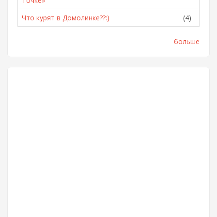
Точке»
Что курят в Домолинке??:)
(4)
больше