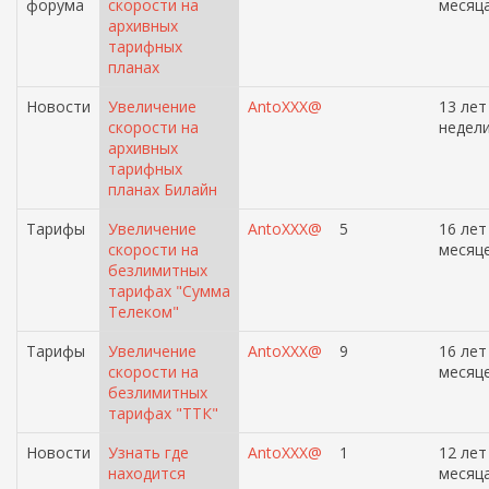
форума
скорости на
месяц
архивных
тарифных
планах
Новости
Увеличение
AntoXXX@
13 лет
скорости на
недел
архивных
тарифных
планах Билайн
Тарифы
Увеличение
AntoXXX@
5
16 лет
скорости на
месяц
безлимитных
тарифах "Сумма
Телеком"
Тарифы
Увеличение
AntoXXX@
9
16 лет
скорости на
месяц
безлимитных
тарифах "ТТК"
Новости
Узнать где
AntoXXX@
1
12 лет
находится
месяц