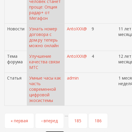
человек станет
проще: Опция
радар+ от
Мегафон
Новости
Узнать номер
AntoXXX@
9
11 лет
договора с
месяц
дом.ру теперь
можно онлайн
Тема
Улучшение
AntoXXX@
4
12 лет
форума
качества связи
месяц
МТС
Статья
Умные часы как
admin
1 меся
часть
недел
современной
цифровой
экосистемы
…
Страницы
« первая
‹ вперед
185
186