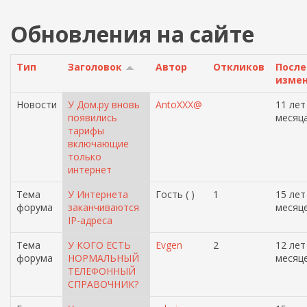
Обновления на сайте
Тип
Заголовок
Автор
Откликов
Посл
изме
Новости
У Дом.ру вновь
AntoXXX@
11 лет
появились
месяц
тарифы
включающие
только
интернет
Тема
У Интернета
Гость ( )
1
15 лет
форума
заканчиваются
месяц
IP-адреса
Тема
У КОГО ЕСТЬ
Evgen
2
12 лет
форума
НОРМАЛЬНЫЙ
месяц
ТЕЛЕФОННЫЙ
СПРАВОЧНИК?