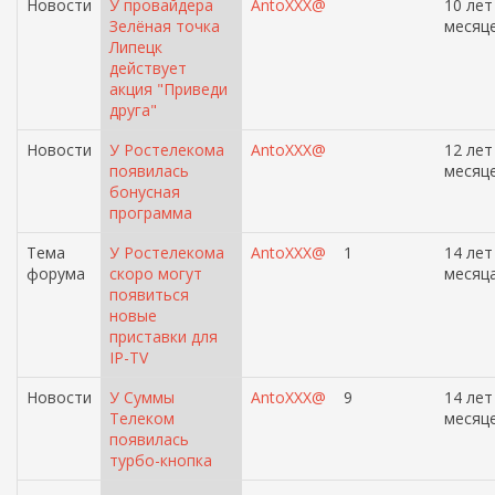
Новости
У провайдера
AntoXXX@
10 лет
Зелёная точка
месяц
Липецк
действует
акция "Приведи
друга"
Новости
У Ростелекома
AntoXXX@
12 лет
появилась
месяц
бонусная
программа
Тема
У Ростелекома
AntoXXX@
1
14 лет
форума
скоро могут
месяц
появиться
новые
приставки для
IP-TV
Новости
У Суммы
AntoXXX@
9
14 лет
Телеком
месяц
появилась
турбо-кнопка