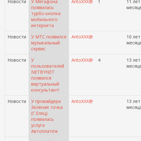
Новости
У Мегафона
AntoXXX@
1
11 лет
появилась
месяц
турбо-кнопка
мобильного
интернета
Новости
У МТС появился
AntoXXX@
10 лет
музыкальный
месяц
сервис
Новости
У
AntoXXX@
4
13 лет
пользователей
месяц
NETBYNET
появился
виртуальный
консультант!
Новости
У провайдера
AntoXXX@
13 лет
Зелёная точка
месяц
(Г.Елец)
появилась
услуга
Автоплатёж