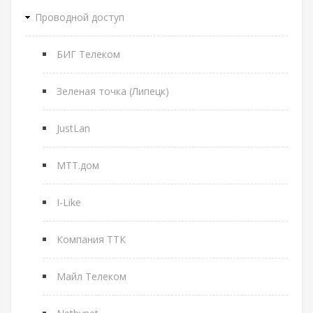
Проводной доступ
БИГ Телеком
Зеленая точка (Липецк)
JustLan
МТТ.дом
I-Like
Компания ТТК
Майл Телеком