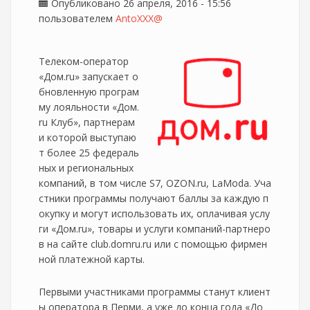
Опубликовано 26 апреля, 2016 - 15:56
пользователем
AntoXXX@
Телеком-оператор
«Дом.ru» запускает о
бновленную програм
му лояльности «Дом.
ru Клуб», партнерам
и которой выступаю
т более 25 федераль
ных и региональных
компаний, в том числе S7, OZON.ru, LaModa. Уча
стники программы получают баллы за каждую п
окупку и могут использовать их, оплачивая услу
ги «Дом.ru», товары и услуги компаний-партнеро
в на сайте club.domru.ru или с помощью фирмен
ной платежной карты.
Первыми участниками программы станут клиент
ы оператора в Перми, а уже до конца года «До