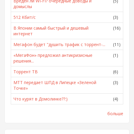
Вреден ли WI-FI? очередные доводы и
(5)
домыслы
512 Кбит/с
(3)
В Японии самый быстрый и дешевый
(16)
интернет
Мегафон будет "душить трафик с торрент-...
(11)
«МегаФон» предложил антикризисные
(1)
решения...
Торрент ТВ
(6)
МТТ передает ШПД в Липецке «Зеленой
(3)
Точке»
Что курят в Домолинке??:)
(4)
больше