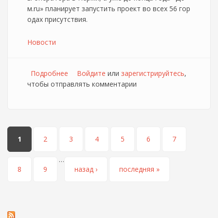
м.ru» планирует запустить проект во всех 56 гор
одах присутствия.
Новости
Подробнее
о Дом.ru запускает обновлённую программу
Войдите
или
зарегистрируйтесь
,
чтобы отправлять комментарии
лояльности
Страницы
1
2
3
4
5
6
7
…
8
9
назад ›
последняя »