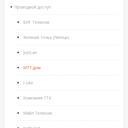
Проводной доступ
БИГ Телеком
Зеленая точка (Липецк)
JustLan
МТТ.дом
I-Like
Компания ТТК
Майл Телеком