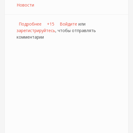
Новости
Подробнее
о Изменение абонентской платы на ряде
+15
Войдите
или
зарегистрируйтесь
тарифов MTT.DOM с 01 мая 2015г.
, чтобы отправлять
комментарии