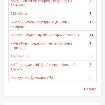
Вреден ли WI-FI? очередные доводы и
(5)
домыслы
512 Кбит/с
(3)
В Японии самый быстрый и дешевый
(16)
интернет
Мегафон будет "душить трафик с торрент-...
(11)
«МегаФон» предложил антикризисные
(1)
решения...
Торрент ТВ
(6)
МТТ передает ШПД в Липецке «Зеленой
(3)
Точке»
Что курят в Домолинке??:)
(4)
больше