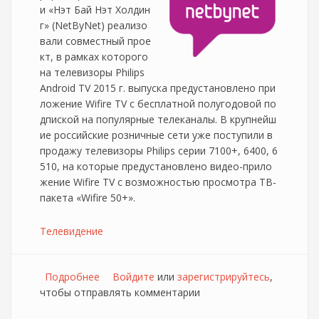
и «Нэт Бай Нэт Холдин
г» (NetByNet) реализо
вали совместный прое
кт, в рамках которого
на телевизоры Philips
Android TV 2015 г. выпуска предустановлено при
ложение Wifire TV c бесплатной полугодовой по
дпиской на популярные телеканалы. В крупнейш
ие российские розничные сети уже поступили в
продажу телевизоры Philips серии 7100+, 6400, 6
510, на которые предустановлено видео-прило
жение Wifire TV с возможностью просмотра ТВ-
пакета «Wifire 50+».
Телевидение
Подробнее
о NetbyNet начинает продвижение WI-Fire
Войдите
или
зарегистрируйтесь
,
чтобы отправлять комментарии
TV на телевизорах Philips