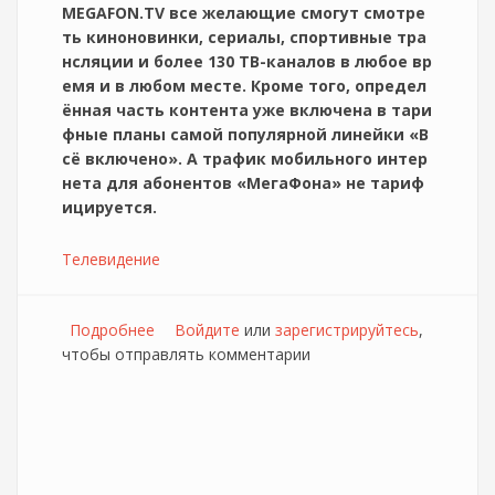
MEGAFON.TV все желающие смогут смотре
ть киноновинки, сериалы, спортивные тра
нсляции и более 130 ТВ-каналов в любое вр
емя и в любом месте. Кроме того, определ
ённая часть контента уже включена в тари
фные планы самой популярной линейки «В
сё включено». А трафик мобильного интер
нета для абонентов «МегаФона» не тариф
ицируется.
Телевидение
Подробнее
о Мегафон сообщает об обновлении
Войдите
или
зарегистрируйтесь
,
чтобы отправлять комментарии
сервиса Megafon.tv