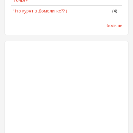
Точке»
Что курят в Домолинке??:)
(4)
больше