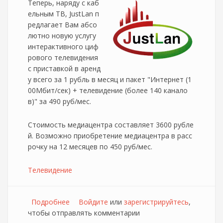
Теперь, наряду с каб
ельным ТВ, JustLan п
редлагает Вам абсо
лютно новую услугу
интерактивного циф
рового телевидения
с приставкой в аренд
у всего за 1 рубль в месяц и пакет "Интернет (1
00Мбит/сек) + телевидение (более 140 канало
в)" за 490 руб/мес.
Стоимость медиацентра составляет 3600 рубле
й. Возможно приобретение медиацентра в расс
рочку на 12 месяцев по 450 руб/мес.
Телевидение
Подробнее
о Justlan обновил услуги JustTV
Войдите
или
зарегистрируйтесь
,
чтобы отправлять комментарии