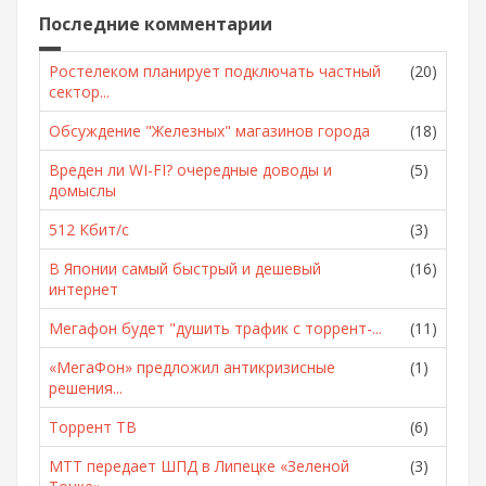
Последние комментарии
Ростелеком планирует подключать частный
(20)
сектор...
Обсуждение "Железных" магазинов города
(18)
Вреден ли WI-FI? очередные доводы и
(5)
домыслы
512 Кбит/с
(3)
В Японии самый быстрый и дешевый
(16)
интернет
Мегафон будет "душить трафик с торрент-...
(11)
«МегаФон» предложил антикризисные
(1)
решения...
Торрент ТВ
(6)
МТТ передает ШПД в Липецке «Зеленой
(3)