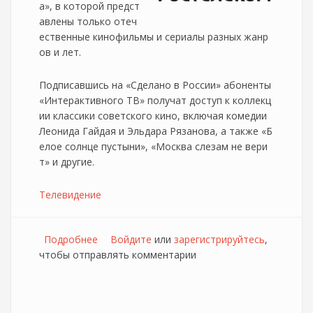
а», в которой предст
авлены только отеч
ественные кинофильмы и сериалы разных жанр
ов и лет.
Подписавшись на «Сделано в России» абоненты
«Интерактивного ТВ» получат доступ к коллекц
ии классики советского кино, включая комедии
Леонида Гайдая и Эльдара Рязанова, а также «Б
елое солнце пустыни», «Москва слезам не вери
т» и другие.
Телевидение
Подробнее
о Ростелеком запустил новую подписку в
Войдите
или
зарегистрируйтесь
,
чтобы отправлять комментарии
рамках интерактивного тв