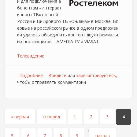
й для подключения а
бонентам «Интеракт
ивного ТВ» по всей
России и Цифрового ТВ «ОнЛайм» в Москве. Вп
ервые на российском рынке в одном предложен
ии удалось объединить контент двух премиальн
ых поставщиков – AMEDIA TV и VIASAT.
Телевидение
Подробнее
о Ростелеком представляет телепакет
Войдите
или
зарегистрируйтесь
,
чтобы отправлять комментарии
"Твой премьерный"
Страницы
« первая
‹ вперед
1
2
3
4
…
5
6
7
8
9
назад ›