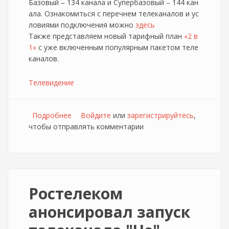
Базовый – 134 канала и Супербазовый – 144 кан
ала. Ознакомиться с перечнем телеканалов и ус
ловиями подключения можно
здесь
Также представляем новый тарифный план
«2 в
1»
с уже включенным популярным пакетом теле
каналов.
Телевидение
Подробнее
о Sumtel расширяет количество
Войдите
или
зарегистрируйтесь
,
чтобы отправлять комментарии
телеканалов для мобильных устройств и
запускает новый тариф
Ростелеком
анонсировал запуск