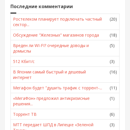
Последние комментарии
Ростелеком планирует подключать частный
(20)
сектор...
Обсуждение "Железных" магазинов города
(18)
Вреден ли WI-FI? очередные доводы и
(5)
домыслы
512 Кбит/с
(3)
В Японии самый быстрый и дешевый
(16)
интернет
Мегафон будет "душить трафик с торрент-...
(11)
«МегаФон» предложил антикризисные
(1)
решения...
Торрент ТВ
(6)
МТТ передает ШПД в Липецке «Зеленой
(3)