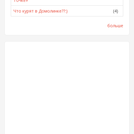
Точке»
Что курят в Домолинке??:)
(4)
больше