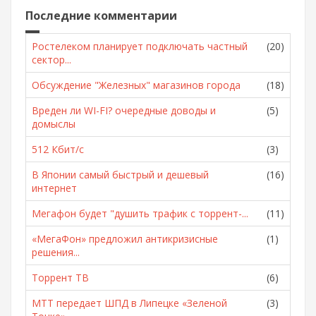
Последние комментарии
Ростелеком планирует подключать частный
(20)
сектор...
Обсуждение "Железных" магазинов города
(18)
Вреден ли WI-FI? очередные доводы и
(5)
домыслы
512 Кбит/с
(3)
В Японии самый быстрый и дешевый
(16)
интернет
Мегафон будет "душить трафик с торрент-...
(11)
«МегаФон» предложил антикризисные
(1)
решения...
Торрент ТВ
(6)
МТТ передает ШПД в Липецке «Зеленой
(3)