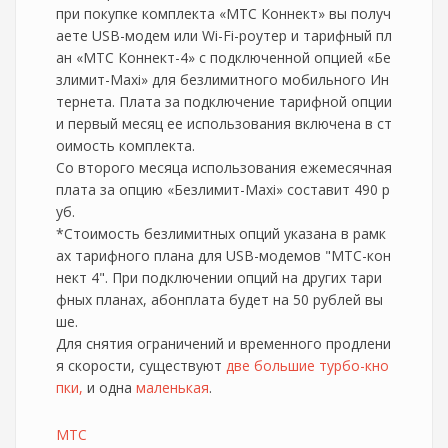
при покупке комплекта «МТС Коннект» вы получ
аете USB-модем или Wi-Fi-роутер и тарифный пл
ан «МТС Коннект-4» с подключенной опцией «Бе
злимит-Maxi» для безлимитного мобильного Ин
тернета. Плата за подключение тарифной опции
и первый месяц ее использования включена в ст
оимость комплекта.
Со второго месяца использования ежемесячная
плата за опцию «Безлимит-Maxi» составит 490 р
уб.
*Стоимость безлимитных опций указана в рамк
ах тарифного плана для USB-модемов "МТС-кон
нект 4". При подключении опций на других тари
фных планах, абонплата будет на 50 рублей вы
ше.
Для снятия ограничений и временного продлени
я скорости, существуют
две большие турбо-кно
пки,
и одна
маленькая
.
МТС