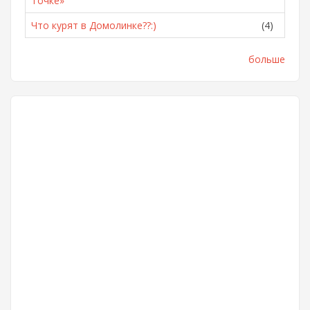
Точке»
Что курят в Домолинке??:)
(4)
больше