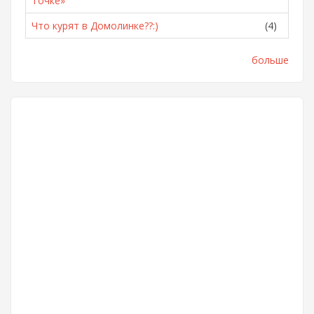
Точке»
Что курят в Домолинке??:)
(4)
больше