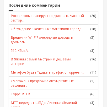
Последние комментарии
Ростелеком планирует подключать частный
(20)
сектор...
Обсуждение "Железных" магазинов города
(18)
Вреден ли WI-FI? очередные доводы и
(5)
домыслы
512 Кбит/с
(3)
В Японии самый быстрый и дешевый
(16)
интернет
Мегафон будет "душить трафик с торрент-...
(11)
«МегаФон» предложил антикризисные
(1)
решения...
Торрент ТВ
(6)
МТТ передает ШПД в Липецке «Зеленой
(3)