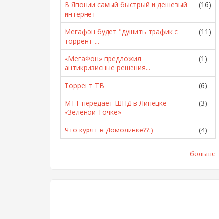
В Японии самый быстрый и дешевый
(16)
интернет
Мегафон будет "душить трафик с
(11)
торрент-...
«МегаФон» предложил
(1)
антикризисные решения...
Торрент ТВ
(6)
МТТ передает ШПД в Липецке
(3)
«Зеленой Точке»
Что курят в Домолинке??:)
(4)
больше