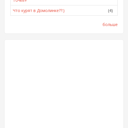
Точке»
Что курят в Домолинке??:)
(4)
больше