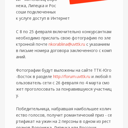
нежа, Липецка и Рос
соши подключенных
к услуге доступ в Интернет
С 8 по 25 февраля включительно конкурсанткам
необходимо прислать свою фотографию по эле
ктронной почте
nkorablina@uvttk.ru
с указанием
в письме номера договора заключенного с комп
аний.
Фотографии будут выложены на сайте ТТК-Юго
-Восток в разделе
http://forum.uvttk.ru
и любой п
ользователь сети с 26 февраля по 4 марта смо
жет проголосовать за понравившуюся участниц
у.
Победительница, набравшая наибольшее колич
ество голосов, получит романтический приз - се
ртификат на ужин на 2 персоны в одном из рест
оранов Воронежа, Липецка или Россоши.