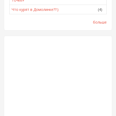
Точке»
Что курят в Домолинке??:)
(4)
больше