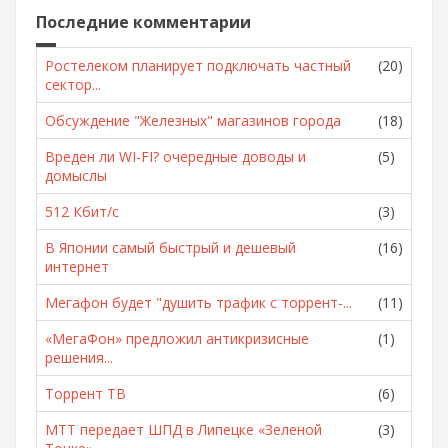
Последние комментарии
Ростелеком планирует подключать частный
(20)
сектор...
Обсуждение "Железных" магазинов города
(18)
Вреден ли WI-FI? очередные доводы и
(5)
домыслы
512 Кбит/с
(3)
В Японии самый быстрый и дешевый
(16)
интернет
Мегафон будет "душить трафик с торрент-...
(11)
«МегаФон» предложил антикризисные
(1)
решения...
Торрент ТВ
(6)
МТТ передает ШПД в Липецке «Зеленой
(3)