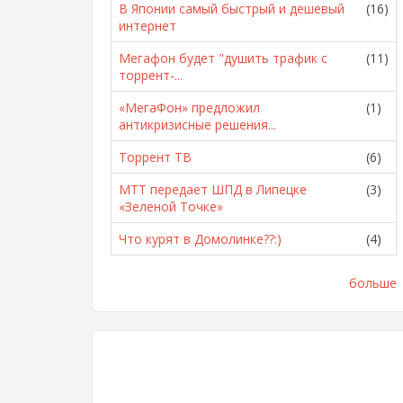
В Японии самый быстрый и дешевый
(16)
интернет
Мегафон будет "душить трафик с
(11)
торрент-...
«МегаФон» предложил
(1)
антикризисные решения...
Торрент ТВ
(6)
МТТ передает ШПД в Липецке
(3)
«Зеленой Точке»
Что курят в Домолинке??:)
(4)
больше