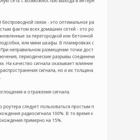
ьную сеть с возможностью выхода в интерн
 беспроводной связи - это оптимальное ра
стым фактом всех домашних сетей - это ро
тановленные за перегородкой или бетонной
подсобки, или мини шкафы. В планировках с
. При неправильном размещении точки дост
ключения, периодические разрывы соединени
ах. На качество сигнала оказывает влияние
 распространения сигнала, но и их толщина
.
глощения и отражения сигнала.
 роутера следует пользоваться простым п
ождения радиосигнала 100%. В то время к
охождения примерно на 15%.