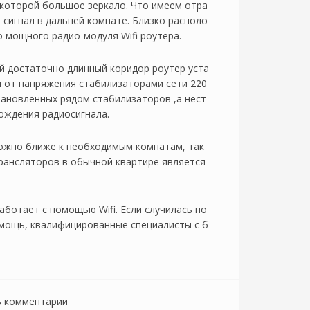
у которой большое зеркало. Что имеем отра
й сигнал в дальней комнате. Близко располо
 мощного радио-модуля Wifi роутера.
й достаточно длинный коридор роутер уста
 от напряжения стабилизаторами сети 220
становленных рядом стабилизаторов ,а нест
ождения радиосигнала.
 можно ближе к необходимым комнатам, так
трансляторов в обычной квартире является
аботает с помощью Wifi. Если случилась по
мощь, квалифицированные специалисты с б
ь комментарии