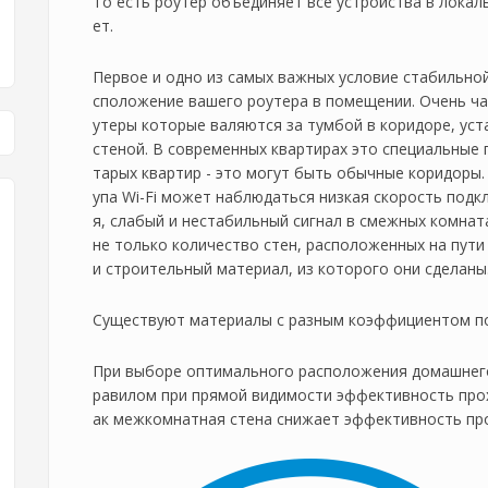
То есть роутер объединяет все устройства в локал
ет.
Первое и одно из самых важных условие стабильной
сположение вашего роутера в помещении. Очень ча
утеры которые валяются за тумбой в коридоре, ус
стеной. В современных квартирах это специальные 
тарых квартир - это могут быть обычные коридоры
упа Wi-Fi может наблюдаться низкая скорость под
я, слабый и нестабильный сигнал в смежных комнат
не только количество стен, расположенных на пути
и строительный материал, из которого они сделаны
Существуют материалы с разным коэффициентом по
При выборе оптимального расположения домашнего
равилом при прямой видимости эффективность прох
ак межкомнатная стена снижает эффективность пр