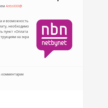
елем
AntoXXX@
та и возможность
лату, необходимо
ть пункт «Оплата
струкциям на экра
ь комментарии