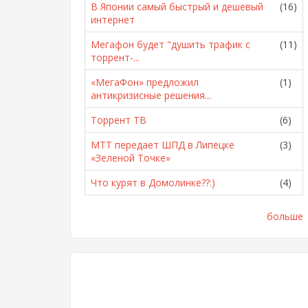
В Японии самый быстрый и дешевый
(16)
интернет
Мегафон будет "душить трафик с
(11)
торрент-...
«МегаФон» предложил
(1)
антикризисные решения...
Торрент ТВ
(6)
МТТ передает ШПД в Липецке
(3)
«Зеленой Точке»
Что курят в Домолинке??:)
(4)
больше