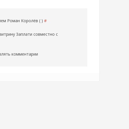
елем
Роман Королёв ( )
#
витрину Заплати совместно с
влять комментарии