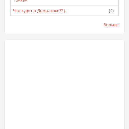
Точке»
Что курят в Домолинке??:)
(4)
больше