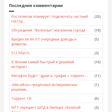
Последние комментарии
Ростелеком планирует подключать частный
(20)
сектор...
Обсуждение "Железных" магазинов города
(18)
Вреден ли WI-FI? очередные доводы и
(5)
домыслы
512 Кбит/с
(3)
В Японии самый быстрый и дешевый
(16)
интернет
Мегафон будет "душить трафик с торрент-...
(11)
«МегаФон» предложил антикризисные
(1)
решения...
Торрент ТВ
(6)
МТТ передает ШПД в Липецке «Зеленой
(3)