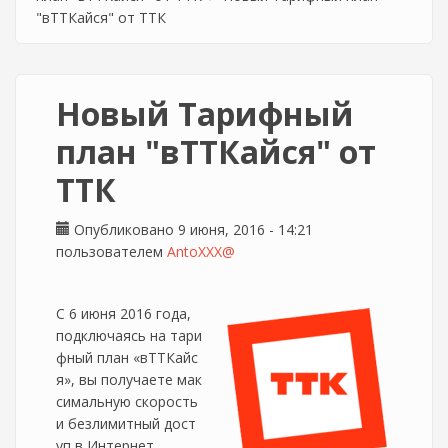
"вТТКайся" от ТТК
Новый Тарифный
план "вТТКайся" от
ТТК
Опубликовано 9 июня, 2016 - 14:21
пользователем
AntoXXX@
С 6 июня 2016 года,
подключаясь на тари
фный план «вТТКайс
я», вы получаете мак
симальную скорость
и безлимитный дост
уп в Интернет.