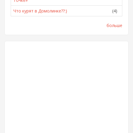
Точке»
Что курят в Домолинке??:)
(4)
больше