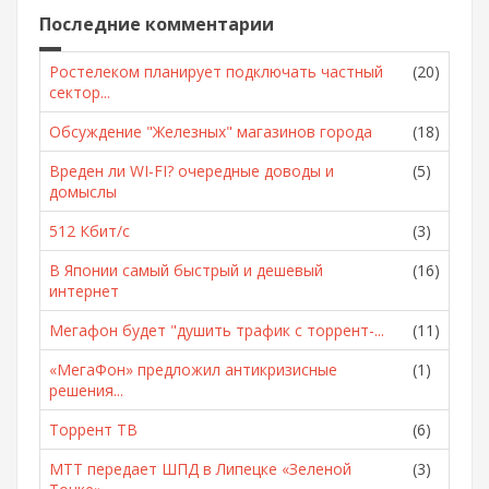
Последние комментарии
Ростелеком планирует подключать частный
(20)
сектор...
Обсуждение "Железных" магазинов города
(18)
Вреден ли WI-FI? очередные доводы и
(5)
домыслы
512 Кбит/с
(3)
В Японии самый быстрый и дешевый
(16)
интернет
Мегафон будет "душить трафик с торрент-...
(11)
«МегаФон» предложил антикризисные
(1)
решения...
Торрент ТВ
(6)
МТТ передает ШПД в Липецке «Зеленой
(3)