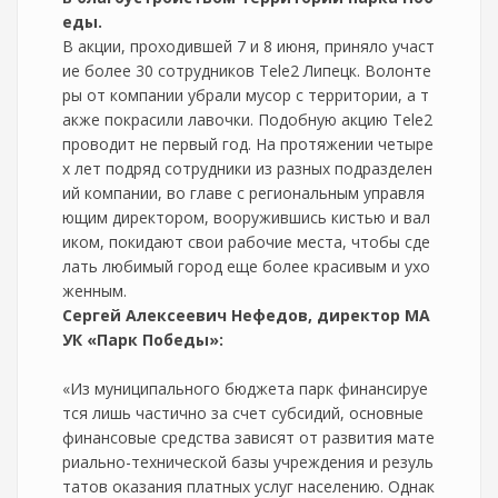
еды.
В акции, проходившей 7 и 8 июня, приняло участ
ие более 30 сотрудников Tele2 Липецк. Волонте
ры от компании убрали мусор с территории, а т
акже покрасили лавочки. Подобную акцию Tele2
проводит не первый год. На протяжении четыре
х лет подряд сотрудники из разных подразделен
ий компании, во главе с региональным управля
ющим директором, вооружившись кистью и вал
иком, покидают свои рабочие места, чтобы сде
лать любимый город еще более красивым и ухо
женным.
Сергей Алексеевич Нефедов, директор МА
УК «Парк Победы»:
«Из муниципального бюджета парк финансируе
тся лишь частично за счет субсидий, основные
финансовые средства зависят от развития мате
риально-технической базы учреждения и резуль
татов оказания платных услуг населению. Однак