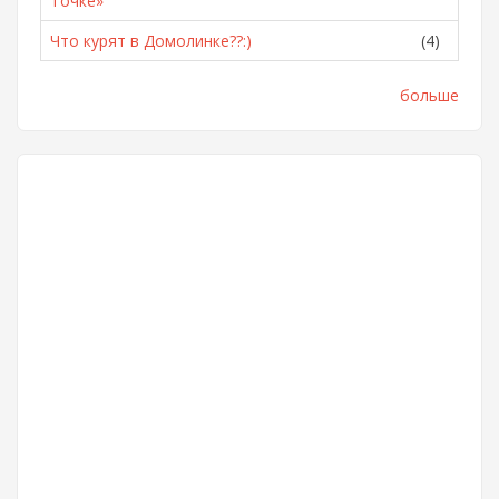
Точке»
Что курят в Домолинке??:)
(4)
больше