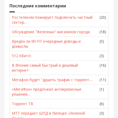
Последние комментарии
Ростелеком планирует подключать частный
(20)
сектор...
Обсуждение "Железных" магазинов города
(18)
Вреден ли WI-FI? очередные доводы и
(5)
домыслы
512 Кбит/с
(3)
В Японии самый быстрый и дешевый
(16)
интернет
Мегафон будет "душить трафик с торрент-...
(11)
«МегаФон» предложил антикризисные
(1)
решения...
Торрент ТВ
(6)
МТТ передает ШПД в Липецке «Зеленой
(3)