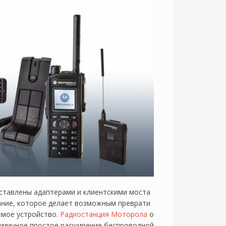
ставлены адаптерами и клиентскими моста
вание, которое делает возможным преврати
емое устройство.
Радиостанция Моторола
о
номичное простое расширение беспроводной