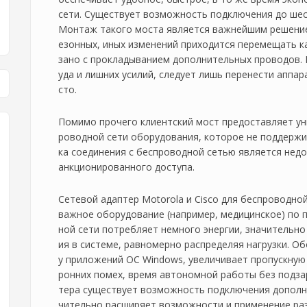
сети. Существует возможность подключения до шес
Монтаж такого моста является важнейшим решением
езонных, иных изменений приходится перемещать ка
зано с прокладыванием дополнительных проводов. 
уда и лишних усилий, следует лишь перенести аппа
сто.
Помимо прочего клиентский мост предоставляет у
роводной сети оборудования, которое не поддержи
ка соединения с беспроводной сетью является недо
анкционированного доступа.
Сетевой адаптер Motorola и Cisco для беспроводно
важное оборудование (например, медицинское) по п
ной сети потребляет немного энергии, значительн
ия в системе, равномерно распределяя нагрузки. 
у приложений ОС Windows, увеличивает пропускную
ронних помех, время автономной работы без подзар
тера существует возможность подключения дополн
чительно расширяет возможности и применение ра