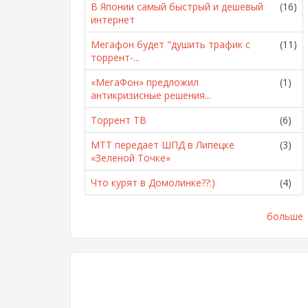
В Японии самый быстрый и дешевый
(16)
интернет
Мегафон будет "душить трафик с
(11)
торрент-...
«МегаФон» предложил
(1)
антикризисные решения...
Торрент ТВ
(6)
МТТ передает ШПД в Липецке
(3)
«Зеленой Точке»
Что курят в Домолинке??:)
(4)
больше