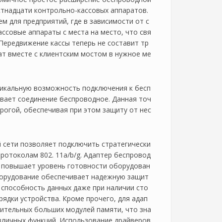
тнадцати контрольно-кассовых аппаратов.
 для предприятий, где в зависимости от с
ссовые аппараты с места на место, что свя
Передвижение кассы теперь не составит тр
рат вместе с клиентским мостом в нужное ме
никальную возможность подключения к бесп
вает соединение беспроводное. Данная точ
рогой, обеспечивая при этом защиту от нес
й сети позволяет подключить стратегически
ротоколам 802. 11a/b/g. Адаптер беспровод
о повышает уровень готовности оборудован
Оборудование обеспечивает надежную защит
 способность данных даже при наличии сто
ядки устройства. Кроме прочего, для адап
ительных больших модулей памяти, что зна
зличных функций. Использование драйверов