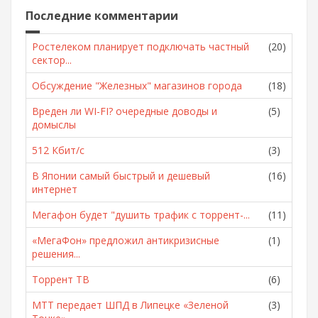
Последние комментарии
Ростелеком планирует подключать частный
(20)
сектор...
Обсуждение "Железных" магазинов города
(18)
Вреден ли WI-FI? очередные доводы и
(5)
домыслы
512 Кбит/с
(3)
В Японии самый быстрый и дешевый
(16)
интернет
Мегафон будет "душить трафик с торрент-...
(11)
«МегаФон» предложил антикризисные
(1)
решения...
Торрент ТВ
(6)
МТТ передает ШПД в Липецке «Зеленой
(3)