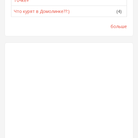
Точке»
Что курят в Домолинке??:)
(4)
больше