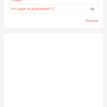
Точке»
Что курят в Домолинке??:)
(4)
больше