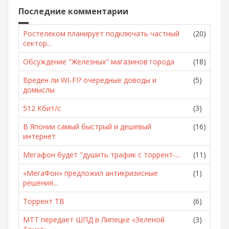
Последние комментарии
Ростелеком планирует подключать частный
(20)
сектор...
Обсуждение "Железных" магазинов города
(18)
Вреден ли WI-FI? очередные доводы и
(5)
домыслы
512 Кбит/с
(3)
В Японии самый быстрый и дешевый
(16)
интернет
Мегафон будет "душить трафик с торрент-...
(11)
«МегаФон» предложил антикризисные
(1)
решения...
Торрент ТВ
(6)
МТТ передает ШПД в Липецке «Зеленой
(3)