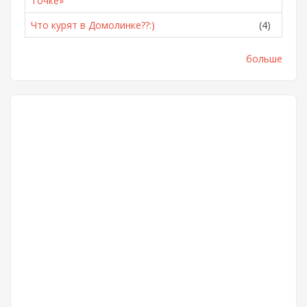
Точке»
Что курят в Домолинке??:)
(4)
больше