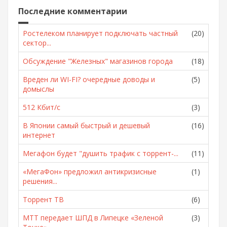
Последние комментарии
Ростелеком планирует подключать частный
(20)
сектор...
Обсуждение "Железных" магазинов города
(18)
Вреден ли WI-FI? очередные доводы и
(5)
домыслы
512 Кбит/с
(3)
В Японии самый быстрый и дешевый
(16)
интернет
Мегафон будет "душить трафик с торрент-...
(11)
«МегаФон» предложил антикризисные
(1)
решения...
Торрент ТВ
(6)
МТТ передает ШПД в Липецке «Зеленой
(3)