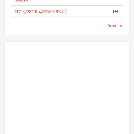
Точке»
Что курят в Домолинке??:)
(4)
больше