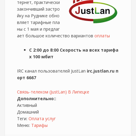
тернет, практически
закончивший застро
йку на Руднике обно
вляет тарифные пла
ны с 1 мая и предлаг
ает большое количество вариантов
оплаты
C 2:00 до 8:00 Cкорость на всех тарифа
х 100 мбит
IRC канал пользователей JustLan
irc.justlan.ru п
орт 6667
Связь-телеком (JustLan) В Липецке
Дополнительно::
Активный
Домашний
Теги:
Оплата услуг
Меню:
Тарифы