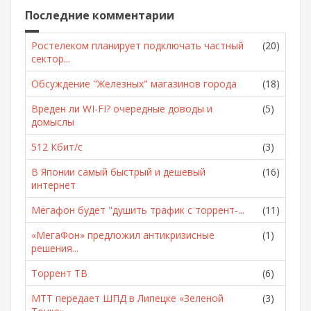
Последние комментарии
Ростелеком планирует подключать частный
(20)
сектор...
Обсуждение "Железных" магазинов города
(18)
Вреден ли WI-FI? очередные доводы и
(5)
домыслы
512 Кбит/с
(3)
В Японии самый быстрый и дешевый
(16)
интернет
Мегафон будет "душить трафик с торрент-...
(11)
«МегаФон» предложил антикризисные
(1)
решения...
Торрент ТВ
(6)
МТТ передает ШПД в Липецке «Зеленой
(3)