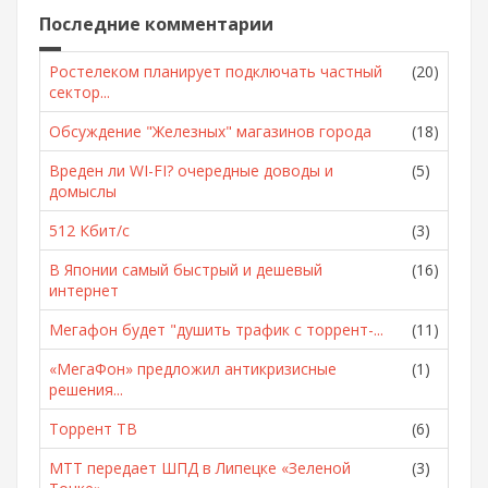
Последние комментарии
Ростелеком планирует подключать частный
(20)
сектор...
Обсуждение "Железных" магазинов города
(18)
Вреден ли WI-FI? очередные доводы и
(5)
домыслы
512 Кбит/с
(3)
В Японии самый быстрый и дешевый
(16)
интернет
Мегафон будет "душить трафик с торрент-...
(11)
«МегаФон» предложил антикризисные
(1)
решения...
Торрент ТВ
(6)
МТТ передает ШПД в Липецке «Зеленой
(3)