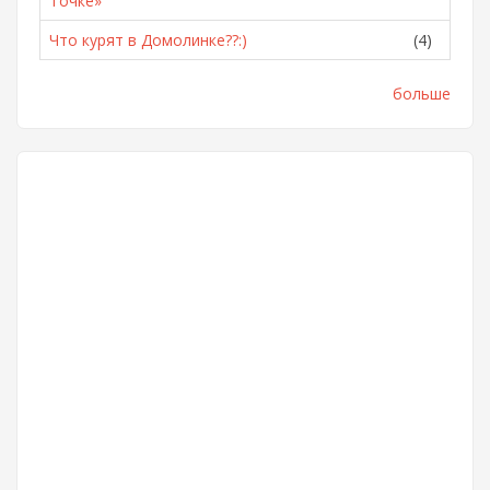
Точке»
Что курят в Домолинке??:)
(4)
больше