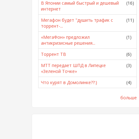
В Японии самый быстрый и дешевый
(16)
интернет
Мегафон будет "душить трафик с
(11)
торрент-...
«МегаФон» предложил
(1)
антикризисные решения...
Торрент ТВ
(6)
МТТ передает ШПД в Липецке
(3)
«Зеленой Точке»
Что курят в Домолинке??:)
(4)
больше