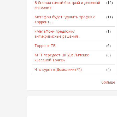
В Японии самый быстрый и дешевый
(16)
интернет
Мегафон будет "душить трафик с
(11)
торрент-...
«МегаФон» предложил
(1)
антикризисные решения...
Торрент ТВ
(6)
МТТ передает ШПД в Липецке
(3)
«Зеленой Точке»
Что курят в Домолинке??:)
(4)
больше