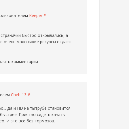
 пользователем
Keeper
#
странички быстро открывались, а
же очень мало какие ресурсы отдают
влять комментарии
ателем
Cheh-13
#
о... Да и HD на тытрубе становится
 быстрее. Приятно сидеть качать
о. И это все без тормозов.