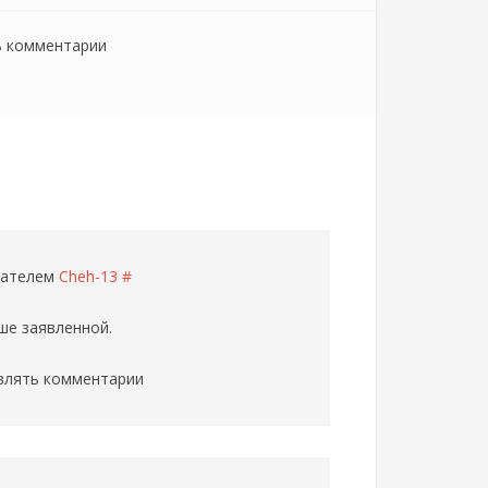
ь комментарии
ователем
Cheh-13
#
ше заявленной.
влять комментарии