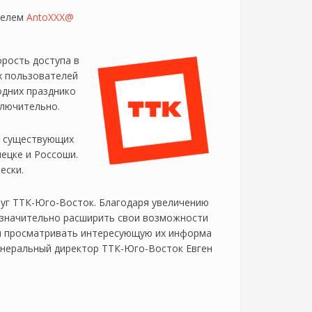
ателем
AntoXXX@
орость доступа в
х пользователей
одних празднико
включительно.
х существующих
ецке и Россоши.
ески.
уг ТТК-Юго-Восток. Благодаря увеличению
 значительно расширить свои возможности
 и просматривать интересующую их информа
 генеральный директор ТТК-Юго-Восток Евген