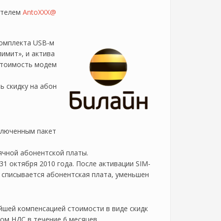
вателем
AntoXXX@
комплекта USB-м
имит», и актива
 стоимость модем
ь скидку на абон
ключенным пакет
сячной абонентской платы.
 31 октября 2010 года. После активации SIM-
а списывается абонентская плата, уменьшен
йшей компенсацией стоимости в виде скидк
том НДС в течение 6 месяцев.