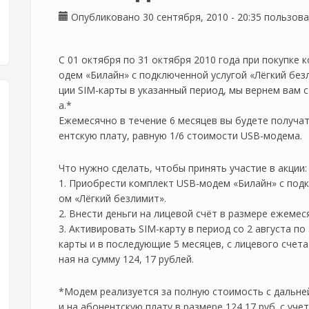
Опубликовано 30 сентября, 2010 - 20:35 пользо
С 01 октября по 31 октября 2010 года при покупке 
одем «Билайн» с подключенной услугой «Лёгкий безл
ции SIM-карты в указанный период, мы вернем вам
а.*
Ежемесячно в течение 6 месяцев вы будете получат
ентскую плату, равную 1/6 стоимости USB-модема.
Что нужно сделать, чтобы принять участие в акции:
1. Приобрести комплект USB-модем «Билайн» с под
ом «Лёгкий безлимит».
2. Внести деньги на лицевой счёт в размере ежеме
3. Активировать SIM-карту в период со 2 августа по
карты и в последующие 5 месяцев, с лицевого счет
ная на сумму 124, 17 рублей.
*Модем реализуется за полную стоимость с дальне
и на абонентскую плату в размере 124,17 руб. с уче