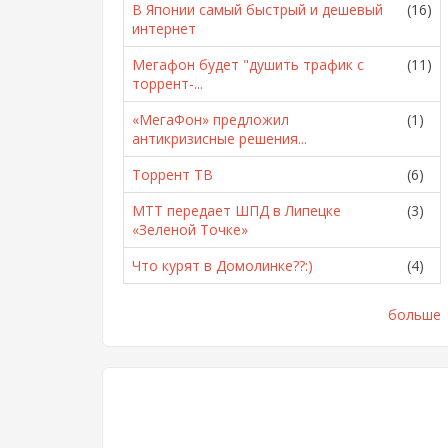
В Японии самый быстрый и дешевый
(16)
интернет
Мегафон будет "душить трафик с
(11)
торрент-...
«МегаФон» предложил
(1)
антикризисные решения...
Торрент ТВ
(6)
МТТ передает ШПД в Липецке
(3)
«Зеленой Точке»
Что курят в Домолинке??:)
(4)
больше