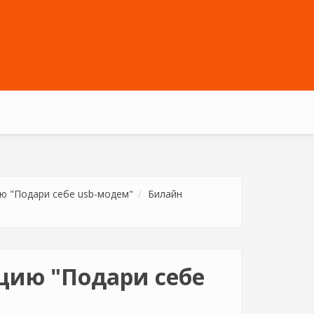
ю "Подари себе usb-модем"
Билайн
цию "Подари себе