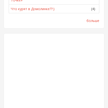
Точке»
Что курят в Домолинке??:)
(4)
больше