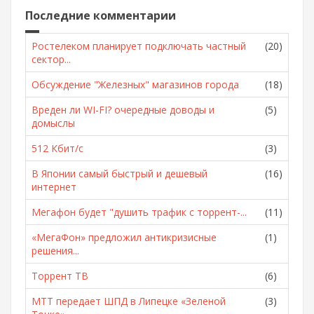
Последние комментарии
Ростелеком планирует подключать частный
(20)
сектор...
Обсуждение "Железных" магазинов города
(18)
Вреден ли WI-FI? очередные доводы и
(5)
домыслы
512 Кбит/с
(3)
В Японии самый быстрый и дешевый
(16)
интернет
Мегафон будет "душить трафик с торрент-...
(11)
«МегаФон» предложил антикризисные
(1)
решения...
Торрент ТВ
(6)
МТТ передает ШПД в Липецке «Зеленой
(3)