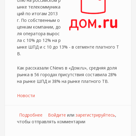
олю на российском р
ынке телекоммуника
ций по итогам 2013
г. По собственным о
ценкам компании, до
ля оператора вырос
ла с 10% до 12% на р
ынке ШПД и с 10 до 13% - в сегменте платного Т
В.
Как рассказали CNews в «Дом.ru», средняя доля
рынка в 56 городах присутствия составила 28%
на рынке ШПД и 38% на рынке платного ТВ.
Новости
Подробнее
о Дом.ру отчитался об увеличении доли
Войдите
или
зарегистрируйтесь
,
чтобы отправлять комментарии
рынка за 2013г