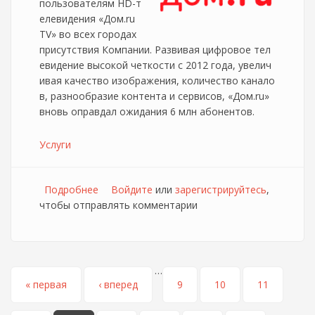
пользователям HD-т
елевидения «Дом.ru
TV» во всех городах
присутствия Компании. Развивая цифровое тел
евидение высокой четкости с 2012 года, увелич
ивая качество изображения, количество канало
в, разнообразие контента и сервисов, «Дом.ru»
вновь оправдал ожидания 6 млн абонентов.
Услуги
Подробнее
о Дом.ру запускает сервис Караоке
Войдите
или
зарегистрируйтесь
,
чтобы отправлять комментарии
…
Страницы
« первая
‹ вперед
9
10
11
…