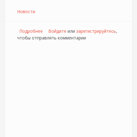
Новости
Подробнее
о На мультимедийном портале Дом.ру
Войдите
или
зарегистрируйтесь
,
чтобы отправлять комментарии
открылся сервис Sportbox