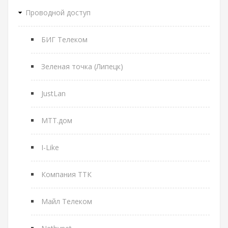
Проводной доступ
БИГ Телеком
Зеленая точка (Липецк)
JustLan
МТТ.дом
I-Like
Компания ТТК
Майл Телеком