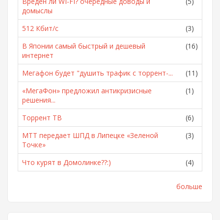
Вреден ли WI-FI? очередные доводы и
(5)
домыслы
512 Кбит/с
(3)
В Японии самый быстрый и дешевый
(16)
интернет
Мегафон будет "душить трафик с торрент-...
(11)
«МегаФон» предложил антикризисные
(1)
решения...
Торрент ТВ
(6)
МТТ передает ШПД в Липецке «Зеленой
(3)
Точке»
Что курят в Домолинке??:)
(4)
больше