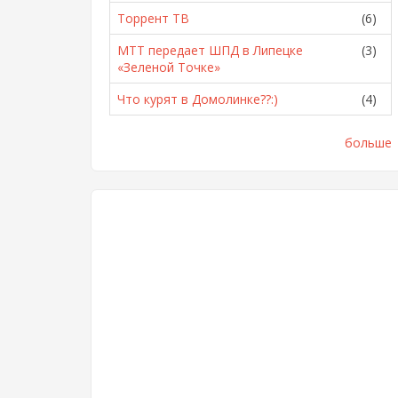
Торрент ТВ
(6)
МТТ передает ШПД в Липецке
(3)
«Зеленой Точке»
Что курят в Домолинке??:)
(4)
больше