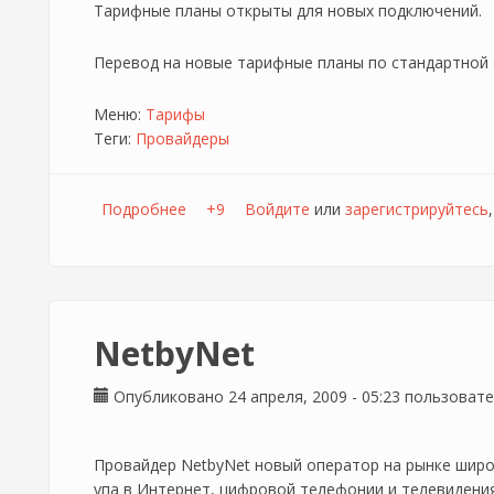
Тарифные планы открыты для новых подключений.
Перевод на новые тарифные планы по стандартной 
Меню:
Тарифы
Теги:
Провайдеры
Подробнее
о Новые безлимитные тарифы от Puzzle
+9
Войдите
или
зарегистрируйтесь
NetbyNet
Опубликовано 24 апреля, 2009 - 05:23 пользоват
Провайдер NetbyNet новый оператор на рынке шир
упа в Интернет, цифровой телефонии и телевидения