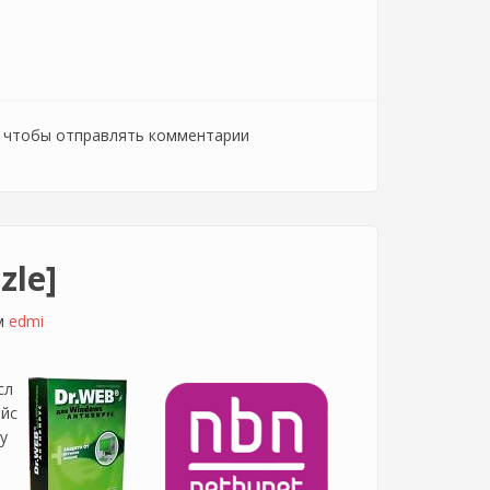
, чтобы отправлять комментарии
zle]
ем
edmi
сл
ийс
у