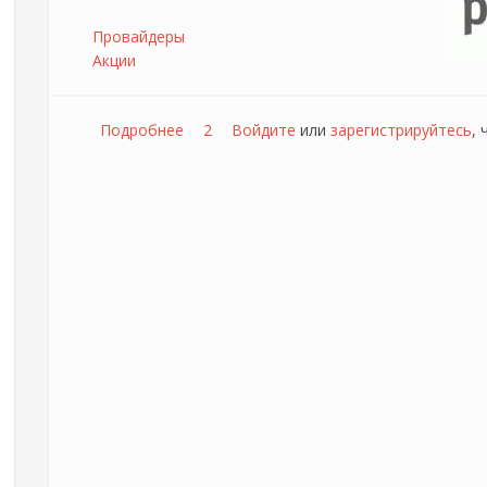
Провайдеры
Акции
Подробнее
о Супер АКЦИЯ – «ЖАРА Версия 2.0»!
2
Войдите
или
зарегистрируйтесь
,