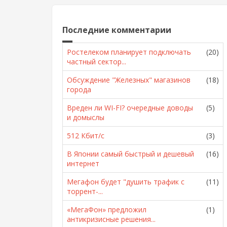
Последние комментарии
Ростелеком планирует подключать
(20)
частный сектор...
Обсуждение "Железных" магазинов
(18)
города
Вреден ли WI-FI? очередные доводы
(5)
и домыслы
512 Кбит/с
(3)
В Японии самый быстрый и дешевый
(16)
интернет
Мегафон будет "душить трафик с
(11)
торрент-...
«МегаФон» предложил
(1)
антикризисные решения...