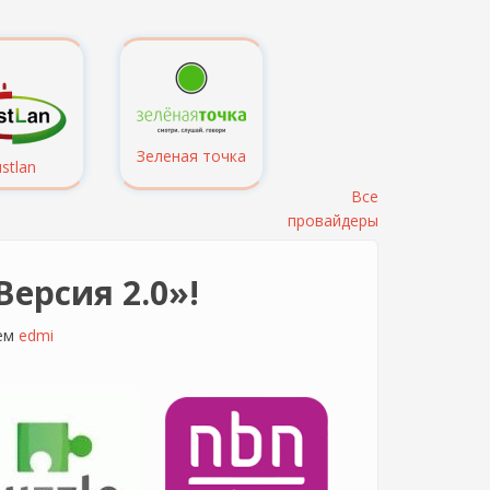
Зеленая точка
ustlan
Все
провайдеры
ерсия 2.0»!
лем
edmi