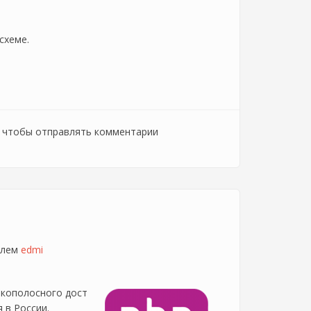
схеме.
, чтобы отправлять комментарии
елем
edmi
окополосного дост
 в России.