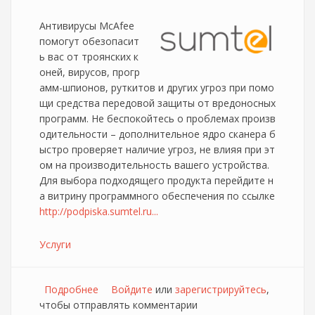
Антивирусы McAfee
помогут обезопасит
ь вас от троянских к
оней, вирусов, прогр
амм-шпионов, руткитов и других угроз при помо
щи средства передовой защиты от вредоносных
программ. Не беспокойтесь о проблемах произв
одительности – дополнительное ядро сканера б
ыстро проверяет наличие угроз, не влияя при эт
ом на производительность вашего устройства.
Для выбора подходящего продукта перейдите н
а витрину программного обеспечения по ссылке
http://podpiska.sumtel.ru...
Услуги
Подробнее
о Абонентам Sumtel стали доступны
Войдите
или
зарегистрируйтесь
,
чтобы отправлять комментарии
антивирусы McAfee в рамках услуги "ПО по