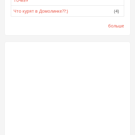
Точке»
Что курят в Домолинке??:)
(4)
больше