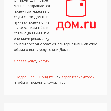
С 1 июля 2014 г. вре
менно прекращается
прием платежей за у
слуги связи Дом.ru в
пунктах приема опла
ты ООО «Кампэй». В
связи с данными изм
енениями рекоменду
ем вам воспользоваться альтернативными спос
обами оплаты услуг связи Дом.ru.
Оплата услуг
Услуги
Подробнее
о Дом.ру временно прекращает приём
Войдите
или
зарегистрируйтесь
,
чтобы отправлять комментарии
платежей через систему "КАМПЭЙ"