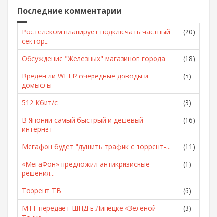
Последние комментарии
Ростелеком планирует подключать частный
(20)
сектор...
Обсуждение "Железных" магазинов города
(18)
Вреден ли WI-FI? очередные доводы и
(5)
домыслы
512 Кбит/с
(3)
В Японии самый быстрый и дешевый
(16)
интернет
Мегафон будет "душить трафик с торрент-...
(11)
«МегаФон» предложил антикризисные
(1)
решения...
Торрент ТВ
(6)
МТТ передает ШПД в Липецке «Зеленой
(3)