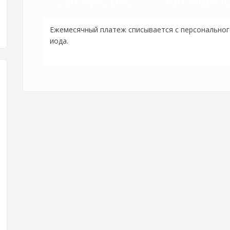
250 Руб./мес
100 Мбит/с
Ежемесячный платеж списывается с персонального
иода.