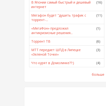
В Японии самый быстрый и дешевый
(16)
интернет
Мегафон будет "душить трафик с
(11)
торрент-...
«МегаФон» предложил
(1)
антикризисные решения...
Торрент ТВ
(6)
МТТ передает ШПД в Липецке
(3)
«Зеленой Точке»
Что курят в Домолинке??:)
(4)
больше