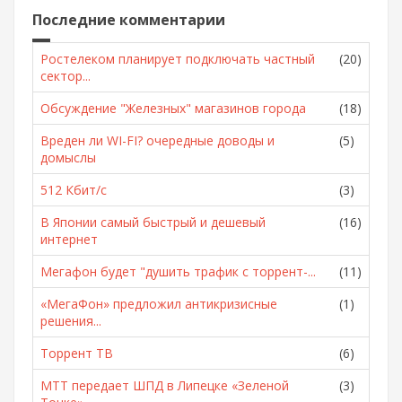
Последние комментарии
Ростелеком планирует подключать частный
(20)
сектор...
Обсуждение "Железных" магазинов города
(18)
Вреден ли WI-FI? очередные доводы и
(5)
домыслы
512 Кбит/с
(3)
В Японии самый быстрый и дешевый
(16)
интернет
Мегафон будет "душить трафик с торрент-...
(11)
«МегаФон» предложил антикризисные
(1)
решения...
Торрент ТВ
(6)
МТТ передает ШПД в Липецке «Зеленой
(3)