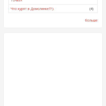
Точке»
Что курят в Домолинке??:)
(4)
больше