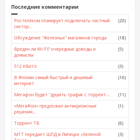
Последние комментарии
Ростелеком планирует подключать частный
(20)
сектор...
Обсуждение "Железных" магазинов города
(18)
Вреден ли WI-FI? очередные доводы и
(5)
домыслы
512 Кбит/с
(3)
В Японии самый быстрый и дешевый
(16)
интернет
Мегафон будет "душить трафик с торрент-...
(11)
«МегаФон» предложил антикризисные
(1)
решения...
Торрент ТВ
(6)
МТТ передает ШПД в Липецке «Зеленой
(3)