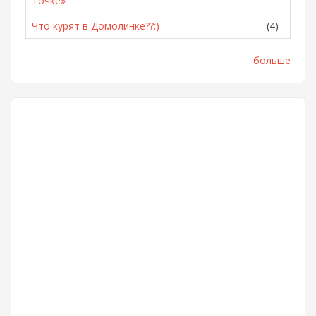
Точке»
Что курят в Домолинке??:)
(4)
больше