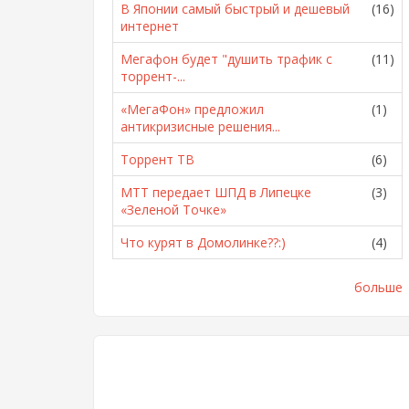
В Японии самый быстрый и дешевый
(16)
интернет
Мегафон будет "душить трафик с
(11)
торрент-...
«МегаФон» предложил
(1)
антикризисные решения...
Торрент ТВ
(6)
МТТ передает ШПД в Липецке
(3)
«Зеленой Точке»
Что курят в Домолинке??:)
(4)
больше