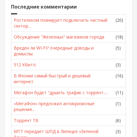
Последние комментарии
Ростелеком планирует подключать частный
(20)
сектор...
Обсуждение "Железных" магазинов города
(18)
Вреден ли WI-FI? очередные доводы и
(5)
домыслы
512 Кбит/с
(3)
В Японии самый быстрый и дешевый
(16)
интернет
Мегафон будет "душить трафик с торрент-...
(11)
«МегаФон» предложил антикризисные
(1)
решения...
Торрент ТВ
(6)
МТТ передает ШПД в Липецке «Зеленой
(3)