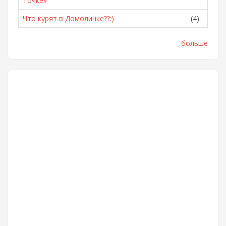
Точке»
Что курят в Домолинке??:)
(4)
больше