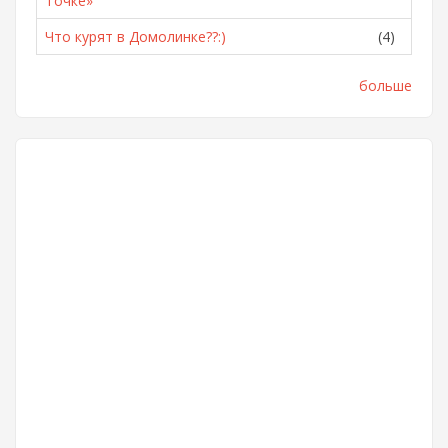
Точке»
Что курят в Домолинке??:)
(4)
больше