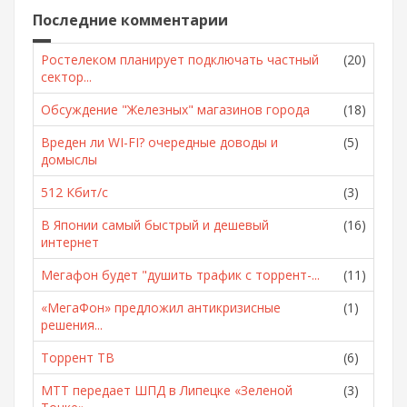
Последние комментарии
Ростелеком планирует подключать частный
(20)
сектор...
Обсуждение "Железных" магазинов города
(18)
Вреден ли WI-FI? очередные доводы и
(5)
домыслы
512 Кбит/с
(3)
В Японии самый быстрый и дешевый
(16)
интернет
Мегафон будет "душить трафик с торрент-...
(11)
«МегаФон» предложил антикризисные
(1)
решения...
Торрент ТВ
(6)
МТТ передает ШПД в Липецке «Зеленой
(3)