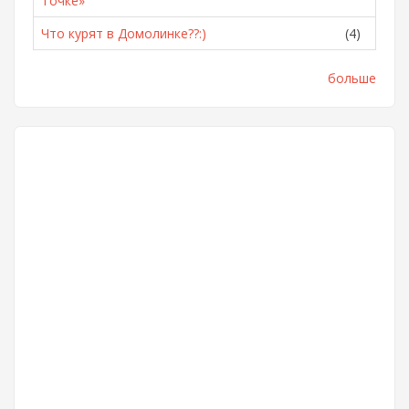
Точке»
Что курят в Домолинке??:)
(4)
больше