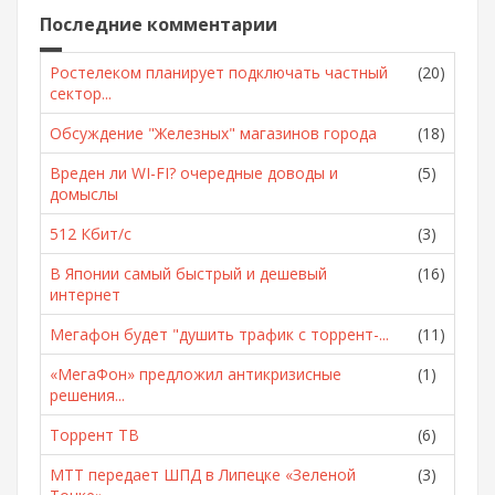
Последние комментарии
Ростелеком планирует подключать частный
(20)
сектор...
Обсуждение "Железных" магазинов города
(18)
Вреден ли WI-FI? очередные доводы и
(5)
домыслы
512 Кбит/с
(3)
В Японии самый быстрый и дешевый
(16)
интернет
Мегафон будет "душить трафик с торрент-...
(11)
«МегаФон» предложил антикризисные
(1)
решения...
Торрент ТВ
(6)
МТТ передает ШПД в Липецке «Зеленой
(3)