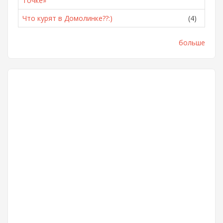
Точке»
Что курят в Домолинке??:)
(4)
больше