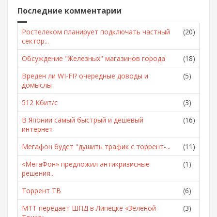
Последние комментарии
Ростелеком планирует подключать частный
(20)
сектор...
Обсуждение "Железных" магазинов города
(18)
Вреден ли WI-FI? очередные доводы и
(5)
домыслы
512 Кбит/с
(3)
В Японии самый быстрый и дешевый
(16)
интернет
Мегафон будет "душить трафик с торрент-...
(11)
«МегаФон» предложил антикризисные
(1)
решения...
Торрент ТВ
(6)
МТТ передает ШПД в Липецке «Зеленой
(3)