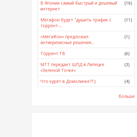
В Японии самый быстрый и дешевый
(16)
интернет
Мегафон будет "душить трафик с
(11)
торрент-...
«МегаФон» предложил
(1)
антикризисные решения...
Торрент ТВ
(6)
МТТ передает ШПД в Липецке
(3)
«Зеленой Точке»
Что курят в Домолинке??:)
(4)
больше