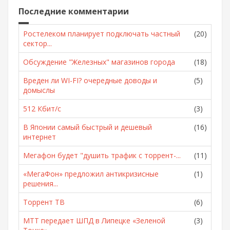
Последние комментарии
Ростелеком планирует подключать частный
(20)
сектор...
Обсуждение "Железных" магазинов города
(18)
Вреден ли WI-FI? очередные доводы и
(5)
домыслы
512 Кбит/с
(3)
В Японии самый быстрый и дешевый
(16)
интернет
Мегафон будет "душить трафик с торрент-...
(11)
«МегаФон» предложил антикризисные
(1)
решения...
Торрент ТВ
(6)
МТТ передает ШПД в Липецке «Зеленой
(3)