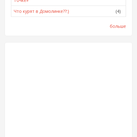
Точке»
Что курят в Домолинке??:)
(4)
больше