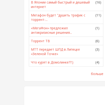
В Японии самый быстрый и дешевый
(16)
интернет
Мегафон будет "душить трафик с
(11)
торрент-...
«МегаФон» предложил
(1)
антикризисные решения...
Торрент ТВ
(6)
МТТ передает ШПД в Липецке
(3)
«Зеленой Точке»
Что курят в Домолинке??:)
(4)
больше